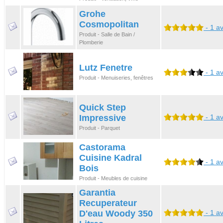
Grohe
Cosmopolitan
- 1 av
Produit - Salle de Bain /
Plomberie
Lutz Fenetre
- 1 av
Produit - Menuiseries, fenêtres
Quick Step
Impressive
- 1 av
Produit - Parquet
Castorama
Cuisine Kadral
- 1 av
Bois
Produit - Meubles de cuisine
Garantia
Recuperateur
D'eau Woody 350
- 1 av