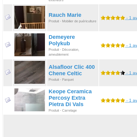
extérieurs
Rauch Marie
- 1 av
Produit - Mobilier de puériculture
Demeyere
Polykub
- 1 av
Produit - Décoration,
ameublement
Alsafloor Clic 400
Chene Celtic
- 1 av
Produit - Parquet
Keope Ceramica
Percosy Extra
- 1 av
Pietra Di Vals
Produit - Carrelage