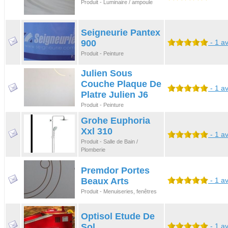
Produit - Luminaire / ampoule
Seigneurie Pantex
900
- 1 av
Produit - Peinture
Julien Sous
Couche Plaque De
- 1 av
Platre Julien J6
Produit - Peinture
Grohe Euphoria
Xxl 310
- 1 av
Produit - Salle de Bain /
Plomberie
Premdor Portes
Beaux Arts
- 1 av
Produit - Menuiseries, fenêtres
Optisol Etude De
Sol
- 1 av