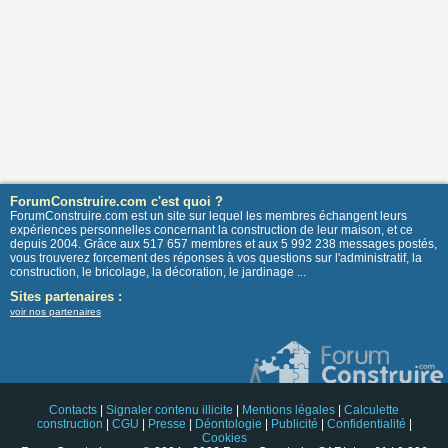
ForumConstruire.com c'est quoi ?
ForumConstruire.com est un site sur lequel les membres échangent leurs
expériences personnelles concernant la construction de leur maison, et ce
depuis 2004. Grâce aux 517 657 membres et aux 5 992 238 messages postés,
vous trouverez forcement des réponses à vos questions sur l'administratif, la
construction, le bricolage, la décoration, le jardinage ...
Sites partenaires :
voir nos partenaires
Contacts
|
Signaler contenu illicite
|
Mentions légales
|
Calculette
construction
|
CGU
|
Presse
|
Déontologie
|
Publicité
|
Confidentialité
|
Cookies