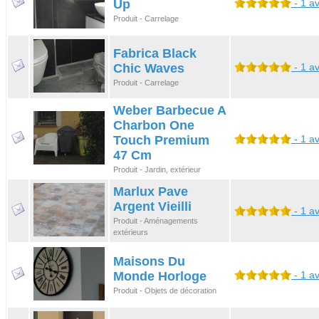
Up
- 1 av
Produit - Carrelage
Fabrica Black
Chic Waves
- 1 av
Produit - Carrelage
Weber Barbecue A
Charbon One
Touch Premium
- 1 av
47 Cm
Produit - Jardin, extérieur
Marlux Pave
Argent Vieilli
- 1 av
Produit - Aménagements
extérieurs
Maisons Du
Monde Horloge
- 1 av
Produit - Objets de décoration