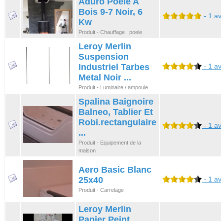
Aduro Poele A
Bois 9-7 Noir, 6
- 1 av
Kw
Produit - Chauffage : poele
Leroy Merlin
Suspension
Industriel Tarbes
- 1 av
Metal Noir ...
Produit - Luminaire / ampoule
Spalina Baignoire
Balneo, Tablier Et
Robi.rectangulaire
- 1 av
...
Produit - Equipement de la
maison
Aero Basic Blanc
25x40
- 1 av
Produit - Carrelage
Leroy Merlin
Papier Peint