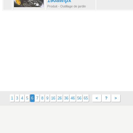
190awfpx
Produit - Outillage de jardin
1
3
4
5
6
7
8
9
16
26
36
46
56
65
<
?
>