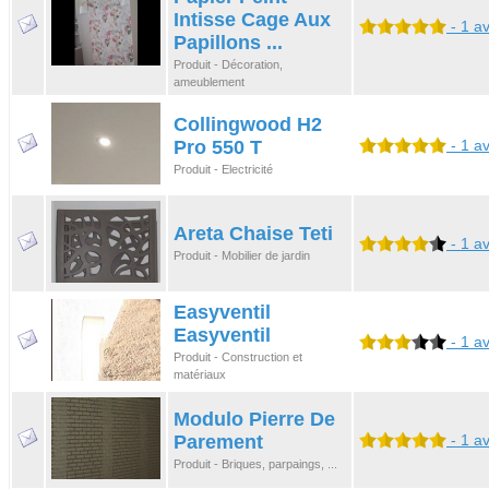
Intisse Cage Aux
- 1 av
Papillons ...
Produit - Décoration,
ameublement
Collingwood H2
Pro 550 T
- 1 av
Produit - Electricité
Areta Chaise Teti
- 1 av
Produit - Mobilier de jardin
Easyventil
Easyventil
- 1 av
Produit - Construction et
matériaux
Modulo Pierre De
Parement
- 1 av
Produit - Briques, parpaings, ...