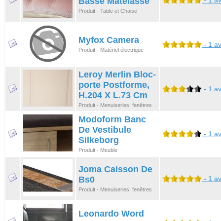
Basse Matelasse
- 1 av
Produit - Table et Chaise
Myfox Camera
- 1 av
Produit - Matériel électrique
Leroy Merlin Bloc-
porte Postforme,
- 1 av
H.204 X L.73 Cm
Produit - Menuiseries, fenêtres
Modoform Banc
De Vestibule
- 1 av
Silkeborg
Produit - Meuble
Joma Caisson De
Bs0
- 1 av
Produit - Menuiseries, fenêtres
Leonardo Word