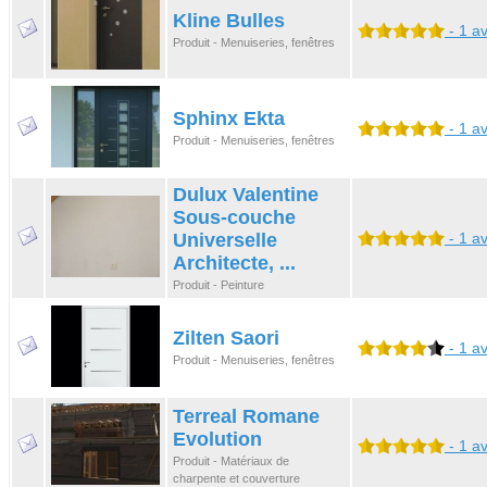
Kline Bulles
- 1 av
Produit - Menuiseries, fenêtres
Sphinx Ekta
- 1 av
Produit - Menuiseries, fenêtres
Dulux Valentine
Sous-couche
Universelle
- 1 av
Architecte, ...
Produit - Peinture
Zilten Saori
- 1 av
Produit - Menuiseries, fenêtres
Terreal Romane
Evolution
- 1 av
Produit - Matériaux de
charpente et couverture