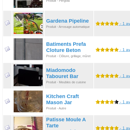
Produit - Pergola
Gardena Pipeline
- 1 av
Produit - Arrosage automatique
Batiments Prefa
Cloture Beton
- 1 av
Produit - Clôture, grillage, mûret
Miadomodo
Tabouret Bar
- 1 av
Produit - Meubles de cuisine
Kitchen Craft
Mason Jar
- 1 av
Produit - Autre
Patisse Moule A
Tarte
- 1 av