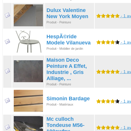
Dulux Valentine
New York Moyen
- 1 av
Produit - Peinture
HespÃ©ride
Modele Vilanueva
- 1 av
Produit - Mobilier de jardin
Maison Deco
Peinture A Effet,
Industrie , Gris
- 1 av
Alliage, ...
Produit - Peinture
Simonin Bardage
- 1 av
Produit - Matériaux
Mc culloch
Tondeuse M56-
- 1 av