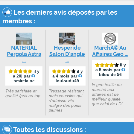
Les derniers avis déposés par les
membres :
NATERIAL
Hesperide
MarchÃ© Au
Pergola Astra
Salon D'angle
Affaires Geo ...
...
...
il y
a 5 mois par
il y
il y
bilou de 56
a 20j par
a 4 mois par
bmirelaine
louloudu49
le geo textile du
marché aux
Très satisfaite et
Tressage résistant
affaires est de
qualité /prix au top
mais coussins qui
meilleur qualité
s'affaisse vite
que celui de LDL
malgré des poids
plumes
Toutes les discussions :