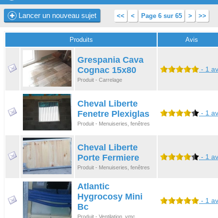
Lancer un nouveau sujet
<<
<
Page 6 sur 65
>
>>
Produits
Avis
Grespania Cava
Cognac 15x80
- 1 av
Produit - Carrelage
Cheval Liberte
Fenetre Plexiglas
- 1 av
Produit - Menuiseries, fenêtres
Cheval Liberte
Porte Fermiere
- 1 av
Produit - Menuiseries, fenêtres
Atlantic
Hygrocosy Mini
- 1 av
Bc
Produit - Ventilation, vmc