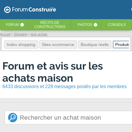
RÉCITS
DE
FORUM
PHOTOS
CONSEILS
‹
‹
CONSTRUCTIONS
Accueil
Shopping
Avis achats
Index shopping
Sites ecommerce
Boutique réelle
Produits
Forum et avis sur les
achats maison
6433 discussions et 228 messages postés par les membres