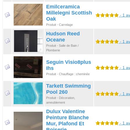
Emilceramica
Millelegni Scottish
- 1 av
Oak
Produit - Carrelage
Hudson Reed
Oceane
- 1 av
Produit - Salle de Bain /
Plomberie
Seguin Visio8plus
Ihs
- 1 av
Produit - Chauffage : cheminée
Tarkett Swimming
Pool 260
- 1 av
Produit - Décoration,
ameublement
Dulux Valentine
Peinture Blanche
Mur, Plafond Et
- 1 av
Boiserie ...