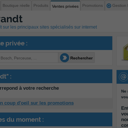
Boutique réelle
Produits
Promotions
Gestion l
Ventes privées
randt
 sur les principaux sites spécialisés sur internet
 privée :
Rechercher
t" :
rrepond à votre recherche
Ne 
vou
un coup d'oeil sur les promotions
Ent
vo
es du moment :
no
co