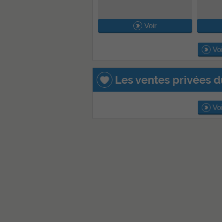
Voir
Voi
Les ventes privées 
Voi