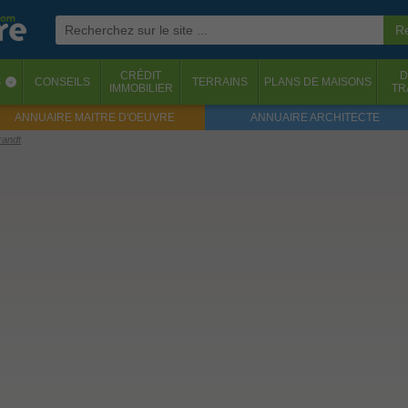
CRÉDIT
D
S
CONSEILS
TERRAINS
PLANS DE MAISONS
‹
IMMOBILIER
TR
ANNUAIRE MAITRE D'OEUVRE
ANNUAIRE ARCHITECTE
randt