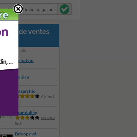
Sites de ventes
vées :
Achatvip
Achica
Bazarchic
Voir les 2
avis
Brandalley
Voir les 2
avis
Bricoprivé