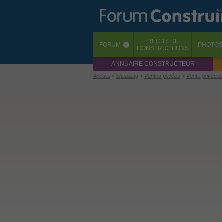
RÉCITS
DE
FORUM
PHOTO
‹
CONSTRUCTIONS
ANNUAIRE CONSTRUCTEUR
Accueil
Shopping
Ventes privées
Vente privée b