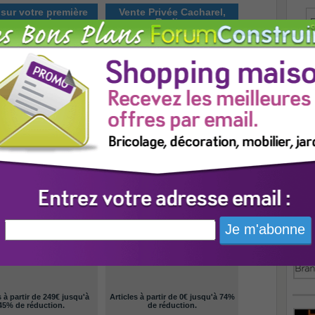
sur votre première
Vente Privée Cacharel,
commande
Rodier,
pri
uvrez Jardindeco via
Articles à partir de 7€ jusqu'à 90%
umConstruire.com et
de réduction.
ciez de 10% de réduction
de votre premier achat.
Simple !
Voir
Voir
 Privée Samsung Tv
Vente Privée Tupperware -
- Equipement
Maison et d&eacut
s à partir de 249€ jusqu'à
Articles à partir de 0€ jusqu'à 74%
45% de réduction.
de réduction.