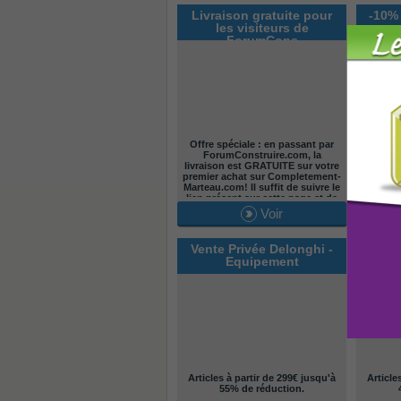
Livraison gratuite pour
-10% 
les visiteurs de
ForumCons
Offre spéciale : en passant par
Déco
ForumConstruire.com,
la
For
livraison est GRATUITE sur votre
bénéfi
premier achat
sur Completement-
lors 
Marteau.com! Il suffit de suivre le
lien présent sur cette page et de
vous inscrire. Vous serez alors
Voir
notre filleul et la livraison de votre
première commande sera gratuite
:)
Vente Privée Delonghi -
Vente
Equipement
Articles à partir de 299€ jusqu'à
Article
55% de réduction.