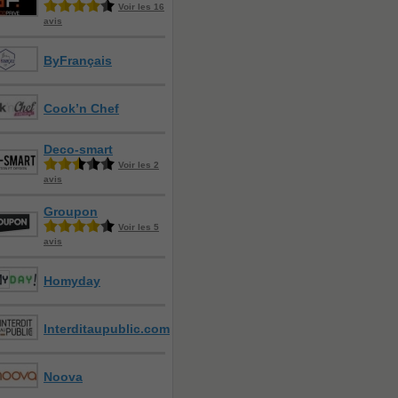
Voir les 16
avis
ByFrançais
Cook’n Chef
Deco-smart
Voir les 2
avis
Groupon
Voir les 5
avis
Homyday
Interditaupublic.com
Noova