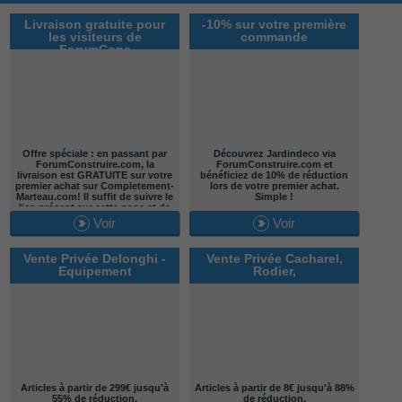
Livraison gratuite pour
-10% sur votre première
les visiteurs de
commande
ForumCons
Offre spéciale : en passant par
Découvrez Jardindeco via
ForumConstruire.com,
la
ForumConstruire.com et
livraison est GRATUITE sur votre
bénéficiez de 10% de réduction
premier achat
sur Completement-
lors de votre premier achat.
Marteau.com! Il suffit de suivre le
Simple !
lien présent sur cette page et de
vous inscrire. Vous serez alors
Voir
Voir
notre filleul et la livraison de votre
première commande sera gratuite
:)
Vente Privée Delonghi -
Vente Privée Cacharel,
Equipement
Rodier,
Articles à partir de 299€ jusqu'à
Articles à partir de 8€ jusqu'à 88%
55% de réduction.
de réduction.