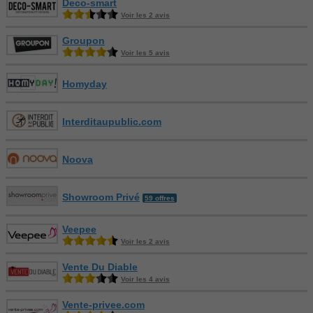
Deco-smart
Voir les 2 avis
Groupon
Voir les 5 avis
Homyday
Interditaupublic.com
Noova
Showroom Privé
59 offres
Veepee
Voir les 2 avis
Vente Du Diable
Voir les 4 avis
Vente-privee.com