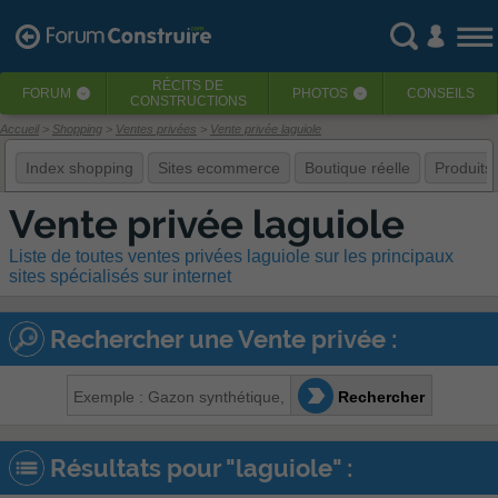
RÉCITS
DE
FORUM
PHOTOS
CONSEILS
‹
‹
CONSTRUCTIONS
Accueil
Shopping
Ventes privées
Vente privée laguiole
Index shopping
Sites ecommerce
Boutique réelle
Produits
Vente privée laguiole
Liste de toutes ventes privées laguiole sur les principaux
sites spécialisés sur internet
Rechercher une Vente privée :
Rechercher
Résultats pour "laguiole" :