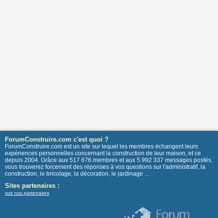
ForumConstruire.com c'est quoi ?
ForumConstruire.com est un site sur lequel les membres échangent leurs
expériences personnelles concernant la construction de leur maison, et ce
depuis 2004. Grâce aux 517 676 membres et aux 5 992 337 messages postés,
vous trouverez forcement des réponses à vos questions sur l'administratif, la
construction, le bricolage, la décoration, le jardinage ...
Sites partenaires :
voir nos partenaires