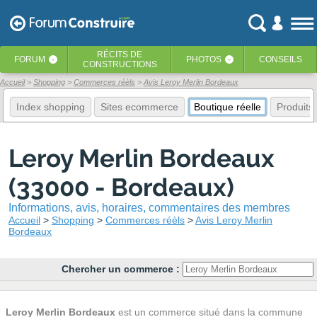
RÉCITS
DE
FORUM
PHOTOS
CONSEILS
‹
‹
CONSTRUCTIONS
Accueil
Shopping
Commerces réèls
Avis Leroy Merlin Bordeaux
Index shopping
Sites ecommerce
Boutique réelle
Produits
Leroy Merlin Bordeaux
(33000 - Bordeaux)
Informations, avis, horaires, commentaires des membres
Accueil
Shopping
Commerces réèls
Avis Leroy Merlin
Bordeaux
Chercher un commerce :
Leroy Merlin Bordeaux
est un commerce situé dans la commune