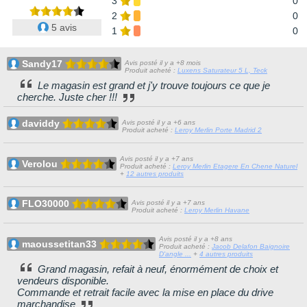
3
0
2
0
5 avis
1
0
Sandy17
Avis posté il y a +8 mois
Produit acheté :
Luxens Saturateur 5 L, Teck
Le magasin est grand et j'y trouve toujours ce que je
cherche. Juste cher !!!
daviddy
Avis posté il y a +6 ans
Produit acheté :
Leroy Merlin Porte Madrid 2
Avis posté il y a +7 ans
Verolou
Produit acheté :
Leroy Merlin Etagere En Chene Naturel
+
12 autres produits
FLO30000
Avis posté il y a +7 ans
Produit acheté :
Leroy Merlin Havane
Avis posté il y a +8 ans
maoussetitan33
Produit acheté :
Jacob Delafon Baignoire
D'angle ...
+
4 autres produits
Grand magasin, refait à neuf, énormément de choix et
vendeurs disponible.
Commande et retrait facile avec la mise en place du drive
marchandise