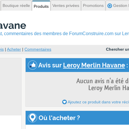
Boutique réelle
Ventes privées
Promotions
Gestion l
Produits
Havane
hat, commentaires
des membres de ForumConstruire.com sur Ler
is
|
Acheter
|
Commentaires
Chercher un
Avis
sur
Leroy Merlin Havane
:
Aucun avis n'a été 
Leroy Merlin H
Ajoutez ce produit dans votre réci
Où l'acheter ?