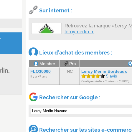
Sur internet :
Retrouvez la marque «
Leroy M
leroymerlin.fr
y
Lieux d'achat des membres :
s
Membre
Prix
lin.
FLO30000
NC
Leroy Merlin Bordeaux
5 avis
Il y a +7 ans
Boutique réelle - Bordeaux (33000)
Rechercher sur Google :
Rechercher sur les sites e-commerce