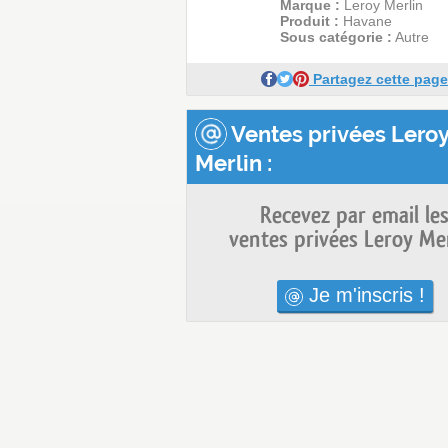
Marque :
Leroy Merlin
Produit :
Havane
Sous catégorie :
Autre
Partagez cette page
Ventes privées Lero
Merlin :
Recevez par email le
ventes privées Leroy Mer
Je m'inscris !