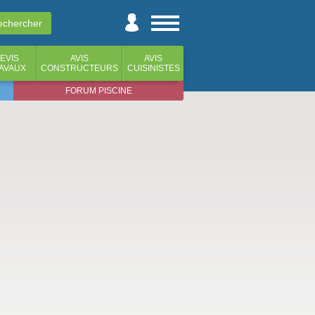
EVIS
AVIS
AVIS
AVAUX
CONSTRUCTEURS
CUISINISTES
FORUM PISCINE