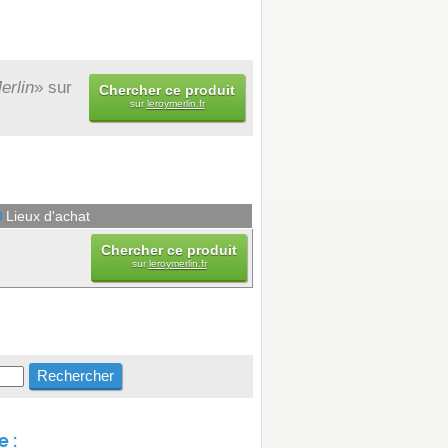
erlin
» sur
Chercher ce produit
sur
leroymerlin.fr
Lieux d'achat
Chercher ce produit
sur
leroymerlin.fr
 :