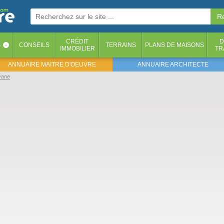
CRÉDIT
D
S
CONSEILS
TERRAINS
PLANS DE MAISONS
‹
IMMOBILIER
TR
ANNUAIRE MAITRE D'OEUVRE
ANNUAIRE ARCHITECTE
vane