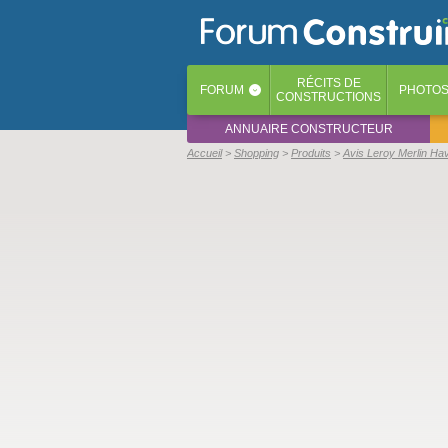
RÉCITS
DE
FORUM
PHOTO
‹
CONSTRUCTIONS
ANNUAIRE CONSTRUCTEUR
Accueil
Shopping
Produits
Avis Leroy Merlin Ha