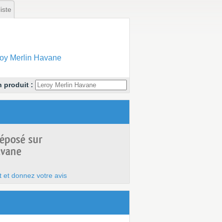
iste
oy Merlin Havane
 produit :
déposé sur
avane
t et donnez votre avis