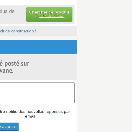
plus de
Chercher ce produit
sur
100+ sites internet
it de construction !
é posté sur
vane.
tre notifié des nouvelles réponses par
email
 avancé