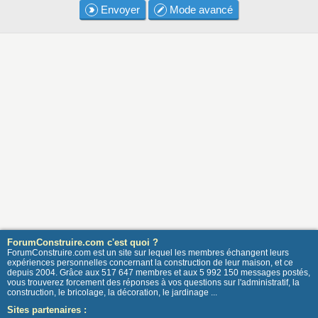
Envoyer
Mode avancé
ForumConstruire.com c'est quoi ?
ForumConstruire.com est un site sur lequel les membres échangent leurs
expériences personnelles concernant la construction de leur maison, et ce
depuis 2004. Grâce aux 517 647 membres et aux 5 992 150 messages postés,
vous trouverez forcement des réponses à vos questions sur l'administratif, la
construction, le bricolage, la décoration, le jardinage ...
Sites partenaires :