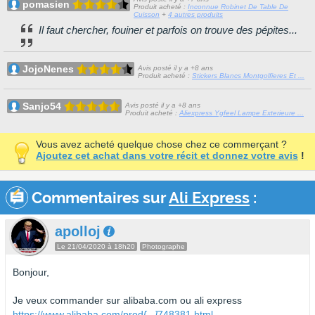
pomasien
Produit acheté :
Inconnue Robinet De Table De
Cuisson
+
4 autres produits
Il faut chercher, fouiner et parfois on trouve des pépites...
JojoNenes
Avis posté il y a +8 ans
Produit acheté :
Stickers Blancs Montgolfieres Et ...
Sanjo54
Avis posté il y a +8 ans
Produit acheté :
Aliexpress Ygfeel Lampe Exterieure ...
Vous avez acheté quelque chose chez ce commerçant ?
Ajoutez cet achat dans votre récit et donnez votre avis
!
Commentaires sur
Ali Express
:
apolloj
Le 21/04/2020 à 18h20
Photographe
Bonjour,
Je veux commander sur alibaba.com ou ali express
https://www.alibaba.com/prod
[...]
748381.html