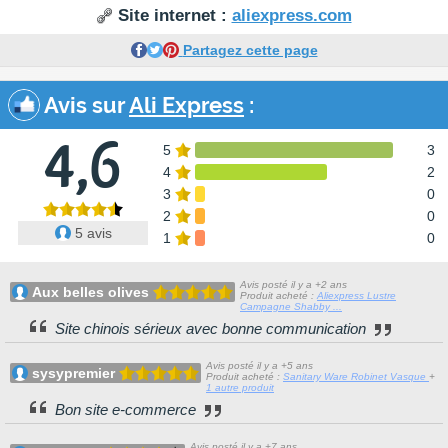
Site internet :
aliexpress.com
Partagez cette page
Avis sur
Ali Express
:
4,6
5
3
4
2
3
0
2
0
5 avis
1
0
Avis posté il y a +2 ans
Aux belles olives
Produit acheté :
Aliexpress Lustre
Campagne Shabby ...
Site chinois sérieux avec bonne communication
Avis posté il y a +5 ans
sysypremier
Produit acheté :
Sanitary Ware Robinet Vasque
+
1 autre produit
Bon site e-commerce
Avis posté il y a +7 ans