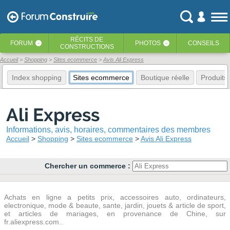
RÉCITS
DE
FORUM
PHOTOS
CONSEILS
‹
‹
CONSTRUCTIONS
Accueil
Shopping
Sites ecommerce
Avis Ali Express
Index shopping
Sites ecommerce
Boutique réelle
Produits
Ali Express
Informations, avis, horaires, commentaires des membres
Accueil
Shopping
Sites ecommerce
Avis Ali Express
Chercher un commerce :
Achats en ligne a petits prix, accessoires auto, ordinateurs,
electronique, mode & beaute, sante, jardin, jouets & article de sport,
et articles de mariages, en provenance de Chine, sur
fr.aliexpress.com..