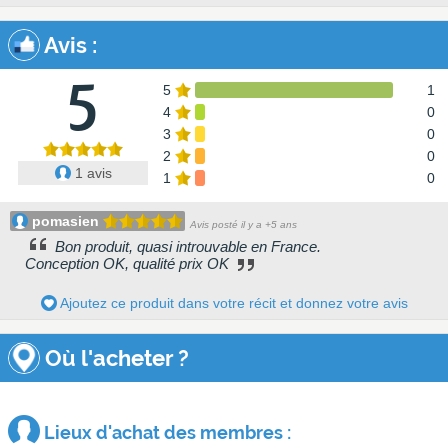
Avis
:
5
5
1
4
0
3
0
2
0
1 avis
1
0
pomasien
Avis posté il y a +5 ans
Bon produit, quasi introuvable en France.
Conception OK, qualité prix OK
Ajoutez ce produit dans votre récit et donnez votre avis
Où l'acheter ?
Lieux d'achat des membres :