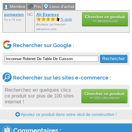
Membre
Prix
Lieux d'achat
pomasien
NC
Ali Express
Chercher ce produit
5 avis
Il y a +5 ans
sur
aliexpress.com
Boutique sur Internet -
aliexpress.com
Rechercher sur Google :
Rechercher sur les sites e-commerce :
Recherchez en quelques clics
Chercher ce produit
ce produit sur plus de 100 sites
sur
100+ sites internet
internet !
Ajoutez ce produit dans votre récit de construction !
Commentaires :