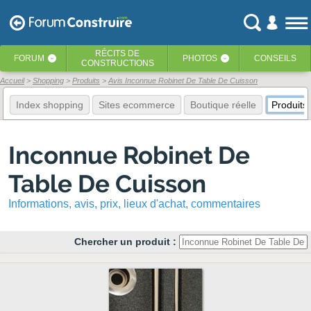
RÉCITS
DE
FORUM
PHOTOS
CONSEILS
‹
‹
CONSTRUCTIONS
Accueil
Shopping
Produits
Avis Inconnue Robinet De Table De Cuisson
Index shopping
Sites ecommerce
Boutique réelle
Produits
Inconnue Robinet De
Table De Cuisson
Informations, avis, prix, lieux d'achat, commentaires
Chercher un produit :