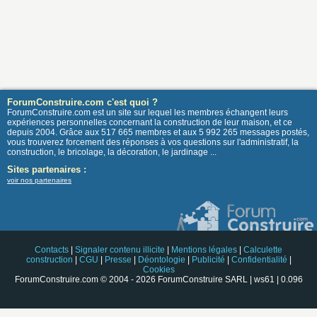
ForumConstruire.com c'est quoi ?
ForumConstruire.com est un site sur lequel les membres échangent leurs
expériences personnelles concernant la construction de leur maison, et ce
depuis 2004. Grâce aux 517 665 membres et aux 5 992 265 messages postés,
vous trouverez forcement des réponses à vos questions sur l'administratif, la
construction, le bricolage, la décoration, le jardinage ...
Sites partenaires :
voir nos partenaires
Contacts
|
Signaler contenu illicite
|
Mentions légales
|
Calculette
construction
|
CGU
|
Presse
|
Déontologie
|
Publicité
|
Confidentialité
|
Cookies
ForumConstruire.com © 2004 - 2026 ForumConstruire SARL | ws61 | 0.096