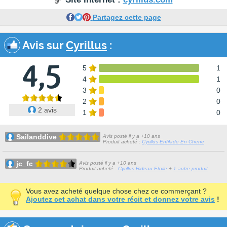
Partagez cette page
Avis sur
Cyrillus
:
4,5
5
1
4
1
3
0
2
0
2 avis
1
0
Sailanddive
Avis posté il y a +10 ans
Produit acheté :
Cyrillus Enfilade En Chene
jc_fc
Avis posté il y a +10 ans
Produit acheté :
Cyrillus Rideau Etoile
+
1 autre produit
Vous avez acheté quelque chose chez ce commerçant ?
Ajoutez cet achat dans votre récit et donnez votre avis
!