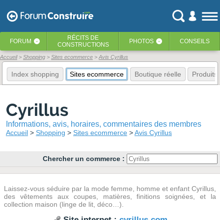
RÉCITS
DE
FORUM
PHOTOS
CONSEILS
‹
‹
CONSTRUCTIONS
Accueil
Shopping
Sites ecommerce
Avis Cyrillus
Index shopping
Sites ecommerce
Boutique réelle
Produits
Cyrillus
Informations, avis, horaires, commentaires des membres
Accueil
Shopping
Sites ecommerce
Avis Cyrillus
Chercher un commerce :
Laissez-vous séduire par la mode femme, homme et enfant Cyrillus,
des vêtements aux coupes, matières, finitions soignées, et la
collection maison (linge de lit, déco…).
Site internet :
cyrillus.com