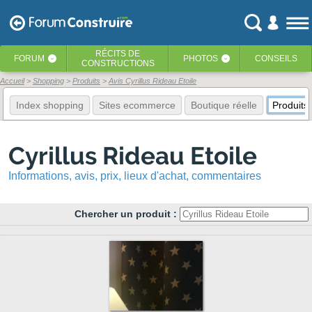
RÉCITS
DE
FORUM
PHOTOS
CONSEILS
‹
‹
CONSTRUCTIONS
Accueil
Shopping
Produits
Avis Cyrillus Rideau Etoile
Index shopping
Sites ecommerce
Boutique réelle
Produits
Cyrillus Rideau Etoile
Informations, avis, prix, lieux d'achat, commentaires
Chercher un produit :