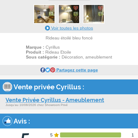
22
3
3
3
1
1
Voir toutes les photos
Rideau étoilé bleu foncé
Marque :
Cyrillus
Produit :
Rideau Etoile
Sous catégorie :
Décoration, ameublement
Partagez cette page
Vente privée Cyrillus :
Vente Privée Cyrillus - Ameublement
Jusqu'au 10/08/2026 chez Showroom Privé
Avis
:
5
1