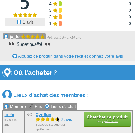
5
4
0
3
0
2
0
1 avis
1
0
jc_fc
Avis posté il y a +10 ans
Super qualité
Ajoutez ce produit dans votre récit et donnez votre avis
Où l'acheter ?
Lieux d'achat des membres :
Membre
Prix
Lieux d'achat
jc_fc
NC
Cyrillus
Chercher ce produit
2 avis
Il y a +10
sur
cyrillus.com
ans
Boutique sur Internet -
cyrillus.com