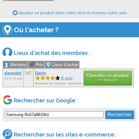
Ajoutez ce produit dans votre récit et donnez votre avis
Où l'acheter ?
Lieux d'achat des membres :
Membre
Prix
Lieux d'achat
danedel
NC
Darty
Chercher ce produit
8 avis
Il y a +4 ans
sur
darty.com
Boutique sur Internet - darty.com
Rechercher sur Google :
Rechercher sur les sites e-commerce :