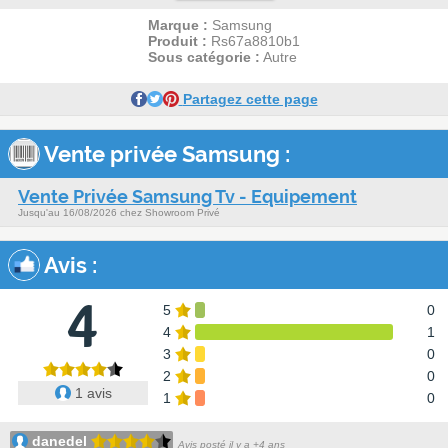
Marque :
Samsung
Produit :
Rs67a8810b1
Sous catégorie :
Autre
Partagez cette page
Vente privée Samsung :
Vente Privée Samsung Tv - Equipement
Jusqu'au 16/08/2026 chez Showroom Privé
Avis
:
4
5
0
4
1
3
0
2
0
1 avis
1
0
danedel
Avis posté il y a +4 ans