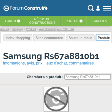
RÉCITS
DE
FORUM
PHOTOS
CONSEILS
‹
‹
CONSTRUCTIONS
Accueil
Shopping
Produits
Avis Samsung Rs67a8810b1
Index shopping
Sites ecommerce
Boutique réelle
Produits
Samsung Rs67a8810b1
Informations, avis, prix, lieux d'achat, commentaires
Chercher un produit :