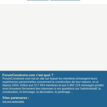
ForumConstruire.com c'est quoi ?
ForumConstruire.com est un site sur lequel les membres échangent leurs
expériences personnelles concernant la construction de leur maison, et ce
depuis 2004. Grâce aux 517 654 membres et aux 5 992 224 messages postés,
vous trouverez forcement des réponses à vos questions sur l'administratif, la
construction, le bricolage, la décoration, le jardinage ...
Sites partenaires :
voir nos partenaires