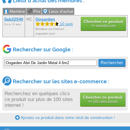
Lieux d'achat des membres :
Membre
Prix
Lieux d'achat
Sab22540
NC
Oogarden
Chercher ce produit
10 avis
Il y a +2 ans
sur
oogarden.com
Boutique sur Internet -
oogarden.com
Rechercher sur Google :
Rechercher sur les sites e-commerce :
Recherchez en quelques clics
Chercher ce produit
ce produit sur plus de 100 sites
sur
100+ sites internet
internet !
Ajoutez ce produit dans votre récit de construction !