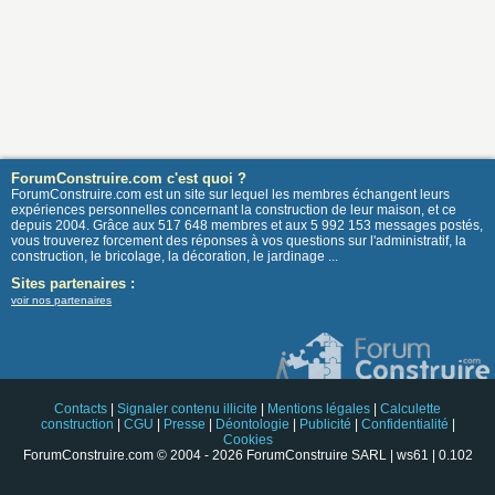
ForumConstruire.com c'est quoi ?
ForumConstruire.com est un site sur lequel les membres échangent leurs
expériences personnelles concernant la construction de leur maison, et ce
depuis 2004. Grâce aux 517 648 membres et aux 5 992 153 messages postés,
vous trouverez forcement des réponses à vos questions sur l'administratif, la
construction, le bricolage, la décoration, le jardinage ...
Sites partenaires :
voir nos partenaires
Contacts
|
Signaler contenu illicite
|
Mentions légales
|
Calculette
construction
|
CGU
|
Presse
|
Déontologie
|
Publicité
|
Confidentialité
|
Cookies
ForumConstruire.com © 2004 - 2026 ForumConstruire SARL | ws61 | 0.102