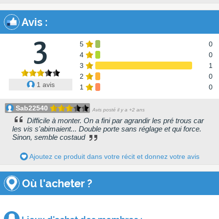
Avis
:
3
5
0
4
0
3
1
2
0
1 avis
1
0
Sab22540
Avis posté il y a +2 ans
Difficile à monter. On a fini par agrandir les pré trous car
les vis s'abimaient... Double porte sans réglage et qui force.
Sinon, semble costaud
Ajoutez ce produit dans votre récit et donnez votre avis
Où l'acheter ?