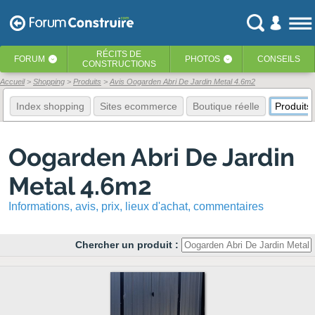
RÉCITS
DE
FORUM
PHOTOS
CONSEILS
‹
‹
CONSTRUCTIONS
Accueil
Shopping
Produits
Avis Oogarden Abri De Jardin Metal 4.6m2
Index shopping
Sites ecommerce
Boutique réelle
Produits
Oogarden Abri De Jardin
Metal 4.6m2
Informations, avis, prix, lieux d'achat, commentaires
Chercher un produit :