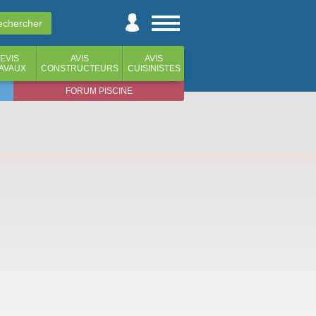
EVIS
AVIS
AVIS
AVAUX
CONSTRUCTEURS
CUISINISTES
FORUM PISCINE