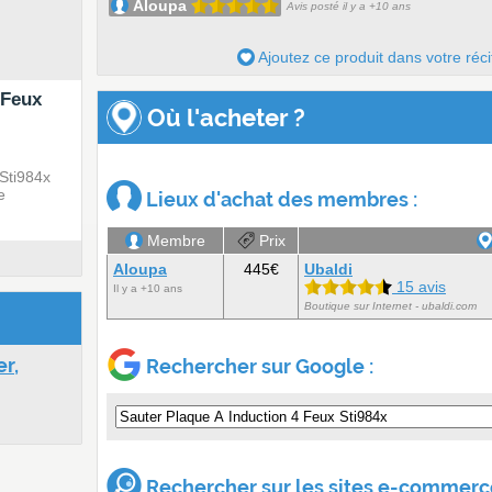
Aloupa
Avis posté il y a +10 ans
Ajoutez ce produit dans votre réci
 Feux
Où l'acheter ?
Sti984x
e
Lieux d'achat des membres :
Membre
Prix
Aloupa
445€
Ubaldi
15 avis
Il y a +10 ans
Boutique sur Internet - ubaldi.com
r,
Rechercher sur Google :
Rechercher sur les sites e-commerce