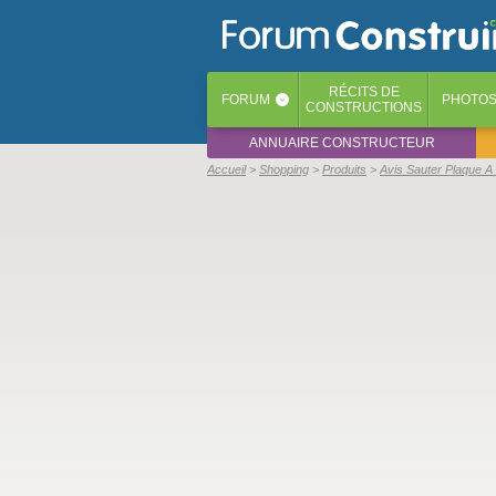
RÉCITS
DE
FORUM
PHOTO
‹
CONSTRUCTIONS
ANNUAIRE CONSTRUCTEUR
Accueil
Shopping
Produits
Avis Sauter Plaque A 