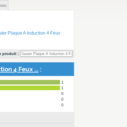
iste
er Plaque A Induction 4 Feux
 produit :
ion 4 Feux ...
:
1
1
0
0
0