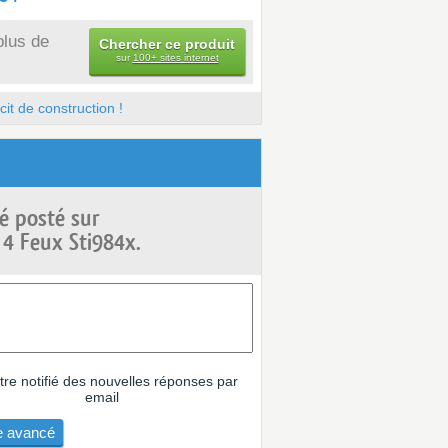
plus de
Chercher ce produit
sur
100+ sites internet
it de construction !
é posté sur
 4 Feux Sti984x.
tre notifié des nouvelles réponses par
email
 avancé