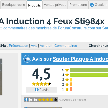
Boutique réelle
Ventes privées
Promotions
Gestion l
Produits
A Induction 4 Feux Sti984x
hat, commentaires
des membres de ForumConstruire.com sur Saut
984x
:
Présentation
|
Avis
|
Acheter
|
Commentaires
Chercher un
Avis
sur
Sauter Plaque A Induct
4,5
5
4
3
2
1
2 avis
jc_fc
Avis posté il y a +10 ans