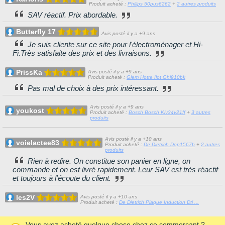
Produit acheté :
Philips 50pus6262
+
2 autres produits
SAV réactif. Prix abordable.
Butterfly 17
Avis posté il y a +9 ans
Je suis cliente sur ce site pour l'électroménager et Hi-
Fi.Très satisfaite des prix et des livraisons.
PrissKa
Avis posté il y a +9 ans
Produit acheté :
Glem Hotte Ilot Ghi910bk
Pas mal de choix à des prix intéressant.
Avis posté il y a +9 ans
youkost
Produit acheté :
Bosch Bosch Kiv34v21ff
+
3 autres
produits
Avis posté il y a +10 ans
voielactee83
Produit acheté :
De Dietrich Dop1567b
+
2 autres
produits
Rien à redire. On constitue son panier en ligne, on
commande et on est livré rapidement. Leur SAV est très réactif
et toujours à l'écoute du client.
les2V
Avis posté il y a +10 ans
Produit acheté :
De Dietrich Plaque Induction Dti ...
Vous avez acheté quelque chose chez ce commerçant ?