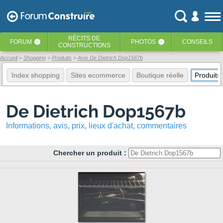
RÉCITS
DE
FORUM
PHOTOS
CONSEILS
‹
‹
CONSTRUCTIONS
Accueil
Shopping
Produits
Avis De Dietrich Dop1567b
Index shopping
Sites ecommerce
Boutique réelle
Produits
De Dietrich Dop1567b
Informations, avis, prix, lieux d'achat, commentaires
Chercher un produit :