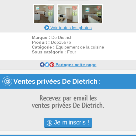
3
3
2
1
1
1
Voir toutes les photos
Marque :
De Dietrich
Produit :
Dop1567b
Catégorie :
Equipement de la cuisine
Sous catégorie :
Four
Partagez cette page
Ventes privées De Dietrich :
Recevez par email les
ventes privées De Dietrich.
Je m'inscris !