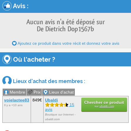
Avis
:
Aucun avis n'a été déposé sur
De Dietrich Dop1567b
Ajoutez ce produit dans votre récit et donnez votre avis
Où l'acheter ?
Lieux d'achat des membres :
Membre
Prix
Lieux d'achat
voielactee83
849€
Ubaldi
Chercher ce produit
15
Il y a +10 ans
sur
ubaldi.com
avis
Boutique sur Internet -
ubaldi.com