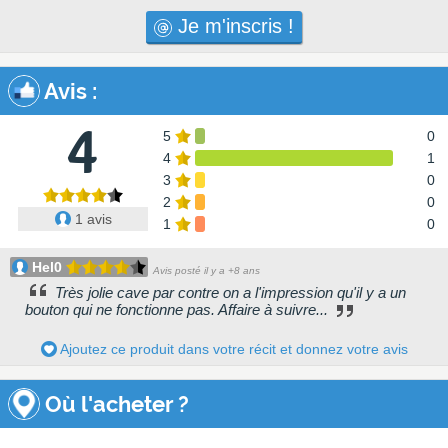
Je m'inscris !
Avis
:
4
5
0
4
1
3
0
2
0
1 avis
1
0
Hel0
Avis posté il y a +8 ans
Très jolie cave par contre on a l'impression qu'il y a un
bouton qui ne fonctionne pas. Affaire à suivre...
Ajoutez ce produit dans votre récit et donnez votre avis
Où l'acheter ?