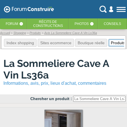
RÉCITS
DE
FORUM
PHOTOS
CONSEILS
‹
‹
CONSTRUCTIONS
Accueil
Shopping
Produits
Avis La Sommeliere Cave A Vin Ls36a
Index shopping
Sites ecommerce
Boutique réelle
Produits
La Sommeliere Cave A
Vin Ls36a
Informations, avis, prix, lieux d'achat, commentaires
Chercher un produit :