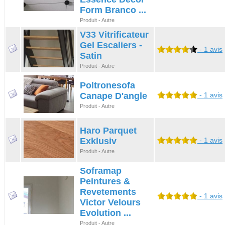
Form Branco ...
Produit - Autre
V33 Vitrificateur
Gel Escaliers -
- 1 avis
Satin
Produit - Autre
Poltronesofa
Canape D'angle
- 1 avis
Produit - Autre
Haro Parquet
Exklusiv
- 1 avis
Produit - Autre
Soframap
Peintures &
Revetements
- 1 avis
Victor Velours
Evolution ...
Produit - Autre