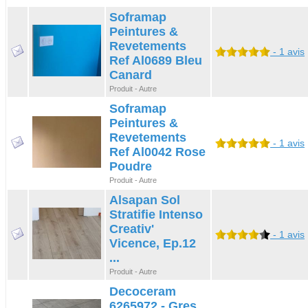
Soframap
Peintures &
Revetements
- 1 avis
Ref Al0689 Bleu
Canard
Produit - Autre
Soframap
Peintures &
Revetements
- 1 avis
Ref Al0042 Rose
Poudre
Produit - Autre
Alsapan Sol
Stratifie Intenso
Creativ'
- 1 avis
Vicence, Ep.12
...
Produit - Autre
Decoceram
6265972 - Gres