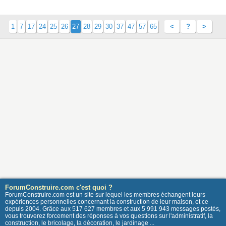
1
7
17
24
25
26
27
28
29
30
37
47
57
65
<
?
>
ForumConstruire.com c'est quoi ?
ForumConstruire.com est un site sur lequel les membres échangent leurs
expériences personnelles concernant la construction de leur maison, et ce
depuis 2004. Grâce aux 517 627 membres et aux 5 991 943 messages postés,
vous trouverez forcement des réponses à vos questions sur l'administratif, la
construction, le bricolage, la décoration, le jardinage ...