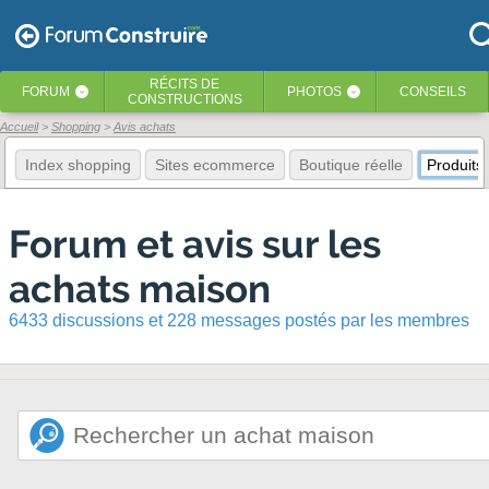
RÉCITS
DE
FORUM
PHOTOS
CONSEILS
‹
‹
CONSTRUCTIONS
Accueil
Shopping
Avis achats
Index shopping
Sites ecommerce
Boutique réelle
Produits
Forum et avis sur les
achats maison
6433 discussions et 228 messages postés par les membres