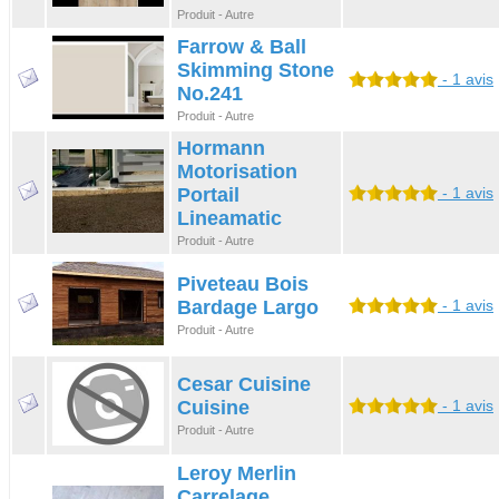
Produit - Autre
Farrow & Ball
Skimming Stone
- 1 avis
No.241
Produit - Autre
Hormann
Motorisation
Portail
- 1 avis
Lineamatic
Produit - Autre
Piveteau Bois
Bardage Largo
- 1 avis
Produit - Autre
Cesar Cuisine
Cuisine
- 1 avis
Produit - Autre
Leroy Merlin
Carrelage