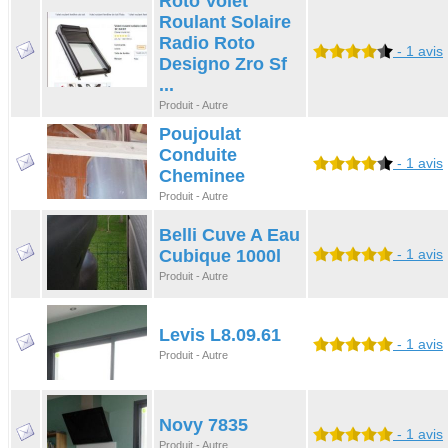
Roto Volet
Roulant Solaire
Radio Roto
- 1 avis
Designo Zro Sf
...
Produit - Autre
Poujoulat
Conduite
- 1 avis
Cheminee
Produit - Autre
Belli Cuve A Eau
Cubique 1000l
- 1 avis
Produit - Autre
Levis L8.09.61
- 1 avis
Produit - Autre
Novy 7835
- 1 avis
Produit - Autre