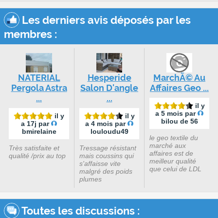
Les derniers avis déposés par les
membres :
NATERIAL
Hesperide
MarchÃ© Au
Pergola Astra
Salon D'angle
Affaires Geo ...
...
...
il y
a 5 mois par
il y
il y
bilou de 56
a 17j par
a 4 mois par
bmirelaine
louloudu49
le geo textile du
marché aux
Très satisfaite et
Tressage résistant
affaires est de
qualité /prix au top
mais coussins qui
meilleur qualité
s'affaisse vite
que celui de LDL
malgré des poids
plumes
Toutes les discussions :