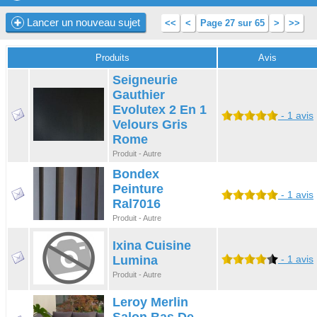
Lancer un nouveau sujet
<<
<
Page 27 sur 65
>
>>
Produits
Avis
Seigneurie
Gauthier
Evolutex 2 En 1
- 1 avis
Velours Gris
Rome
Produit - Autre
Bondex
Peinture
- 1 avis
Ral7016
Produit - Autre
Ixina Cuisine
Lumina
- 1 avis
Produit - Autre
Leroy Merlin