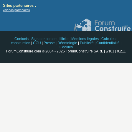
Sites partenaires :
voir nos partenaires
Contacts
|
Signaler contenu illicite
|
Mentions légales
|
Calculette
construction
|
CGU
|
Presse
|
Déontologie
|
Publicité
|
Confidentialité
|
Cookies
ForumConstruire.com © 2004 - 2026 ForumConstruire SARL | ws61 | 0.211