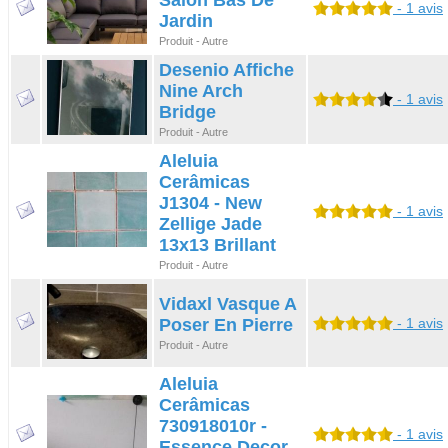
Salon Bas De
- 1 avis
Jardin
Produit - Autre
Desenio Affiche
Nine Arch
- 1 avis
Bridge
Produit - Autre
Aleluia
Cerâmicas
J1304 - New
- 1 avis
Zellige Jade
13x13 Brillant
Produit - Autre
Vidaxl Vasque A
Poser En Pierre
- 1 avis
Produit - Autre
Aleluia
Cerâmicas
730918010r -
- 1 avis
Essence Decor