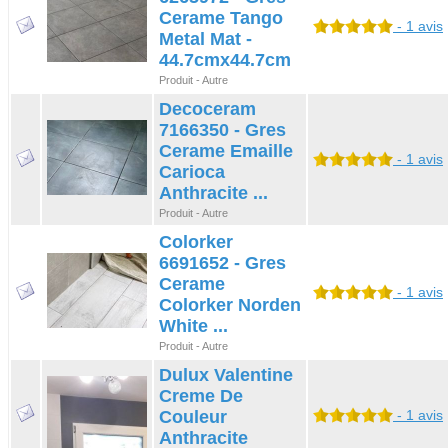
Cerame Tango
- 1 avis
Metal Mat -
44.7cmx44.7cm
Produit - Autre
Decoceram
7166350 - Gres
Cerame Emaille
- 1 avis
Carioca
Anthracite ...
Produit - Autre
Colorker
6691652 - Gres
Cerame
- 1 avis
Colorker Norden
White ...
Produit - Autre
Dulux Valentine
Creme De
Couleur
- 1 avis
Anthracite