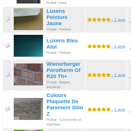
Produit - Autre
Luxens
Peinture
- 1 avis
Jaune
Produit - Peinture
Luxens Bleu
Atol
- 1 avis
Produit - Peinture
Wienerberger
Porotherm Gf
- 1 avis
R20 Th+
Produit - Briques,
parpaings, ...
Colours
Plaquette De
Parement Slim
- 1 avis
Z
Produit - Construction et
matériaux