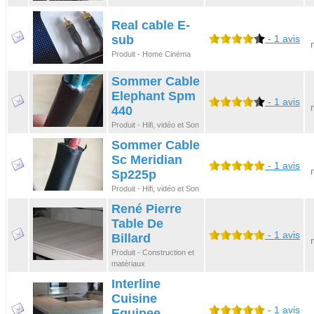
Real cable E-
sub
- 1 avis
Produit - Home Cinéma
Sommer Cable
Elephant Spm
- 1 avis
440
Produit - Hifi, vidéo et Son
Sommer Cable
Sc Meridian
- 1 avis
Sp225p
Produit - Hifi, vidéo et Son
René Pierre
Table De
- 1 avis
Billard
Produit - Construction et
matériaux
Interline
Cuisine
- 1 avis
Equipee