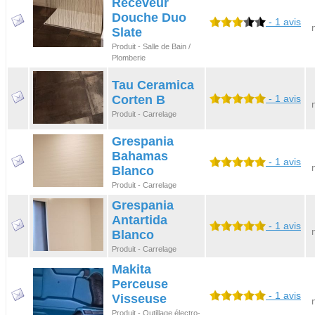
Receveur
Douche Duo
- 1 avis
Slate
Produit - Salle de Bain /
Plomberie
Tau Ceramica
Corten B
- 1 avis
Produit - Carrelage
Grespania
Bahamas
- 1 avis
Blanco
Produit - Carrelage
Grespania
Antartida
- 1 avis
Blanco
Produit - Carrelage
Makita
Perceuse
- 1 avis
Visseuse
Produit - Outillage électro-