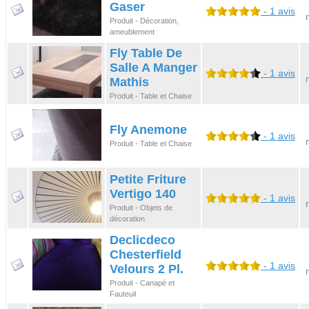
Gaser
- 1 avis
Produit - Décoration,
ameublement
Fly Table De
Salle A Manger
- 1 avis
Mathis
Produit - Table et Chaise
Fly Anemone
- 1 avis
Produit - Table et Chaise
Petite Friture
Vertigo 140
- 1 avis
Produit - Objets de
décoration
Declicdeco
Chesterfield
- 1 avis
Velours 2 Pl.
Produit - Canapé et
Fauteuil