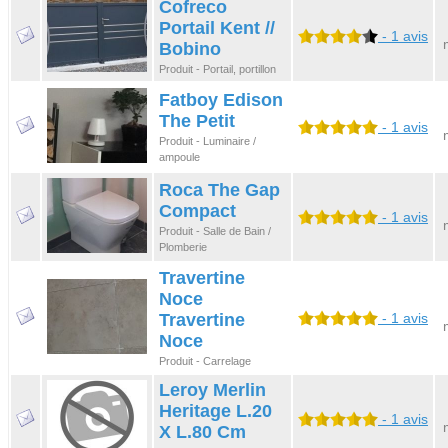
Cofreco
Portail Kent //
- 1 avis
Bobino
Produit - Portail, portillon
Fatboy Edison
The Petit
- 1 avis
Produit - Luminaire /
ampoule
Roca The Gap
Compact
- 1 avis
Produit - Salle de Bain /
Plomberie
Travertine
Noce
Travertine
- 1 avis
Noce
Produit - Carrelage
Leroy Merlin
Heritage L.20
- 1 avis
X L.80 Cm