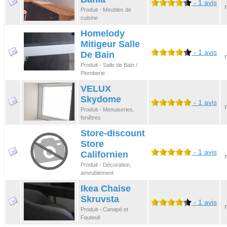
- 1 avis
Produit - Meubles de
cuisine
Homelody
Mitigeur Salle
- 1 avis
De Bain
Produit - Salle de Bain /
Plomberie
VELUX
Skydome
- 1 avis
Produit - Menuiseries,
fenêtres
Store-discount
Store
- 1 avis
Californien
Produit - Décoration,
ameublement
Ikea Chaise
Skruvsta
- 1 avis
Produit - Canapé et
Fauteuil