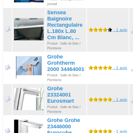
portatif
Sensea
Baignoire
Rectangulaire
- 1 avis
L.180x L.80
Cm Blanc, ...
Produit - Salle de Bain /
Plomberie
Grohe
Grohtherm
- 1 avis
2000 34464001
Produit - Salle de Bain /
Plomberie
Grohe
23324001
- 1 avis
Eurosmart
Produit - Salle de Bain /
Plomberie
Grohe Grohe
23446000
- 1 avis
Eurocube