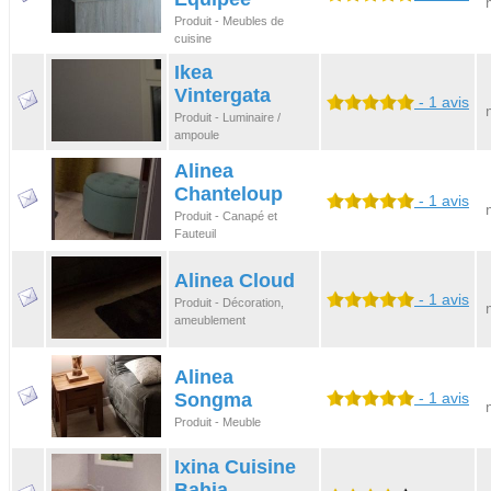
Produit - Meubles de
cuisine
Ikea
Vintergata
- 1 avis
Produit - Luminaire /
ampoule
Alinea
Chanteloup
- 1 avis
Produit - Canapé et
Fauteuil
Alinea Cloud
- 1 avis
Produit - Décoration,
ameublement
Alinea
Songma
- 1 avis
Produit - Meuble
Ixina Cuisine
Bahia