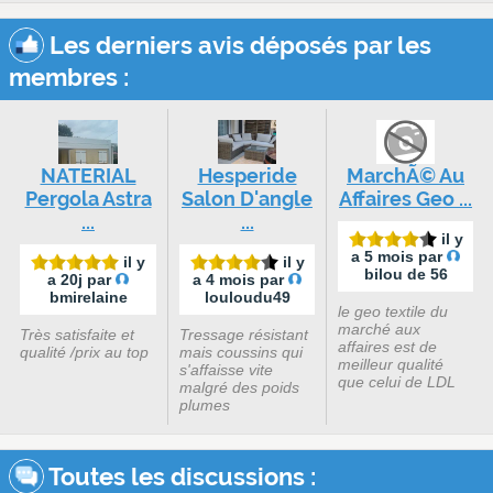
Les derniers avis déposés par les
membres :
NATERIAL
Hesperide
MarchÃ© Au
Pergola Astra
Salon D'angle
Affaires Geo ...
...
...
il y
a 5 mois par
il y
il y
bilou de 56
a 20j par
a 4 mois par
bmirelaine
louloudu49
le geo textile du
marché aux
Très satisfaite et
Tressage résistant
affaires est de
qualité /prix au top
mais coussins qui
meilleur qualité
s'affaisse vite
que celui de LDL
malgré des poids
plumes
Toutes les discussions :