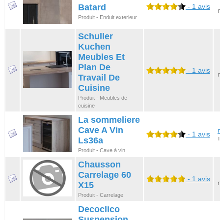
Batard
- 1 avis
Produit - Enduit exterieur
Schuller
Kuchen
Meubles Et
Plan De
- 1 avis
Travail De
Cuisine
Produit - Meubles de
cuisine
La sommeliere
Cave A Vin
- 1 avis
Ls36a
I
Produit - Cave à vin
Chausson
Carrelage 60
- 1 avis
X15
Produit - Carrelage
Decoclico
Suspension