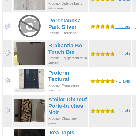
Produit - Salle de Bain /
Plomberie
Porcelanosa
Park Silver
- 1 avis
Produit - Carrelage
Brabantia Bo
Touch Bin
- 1 avis
Produit - Equipement de la
cuisine
Proferm
Textural
- 1 avis
Produit - Menuiseries,
fenêtres
Atelier Dixneuf
Porte-buches
- 1 avis
Noir
Produit - Chauffage :
poele
Ikea Tapis