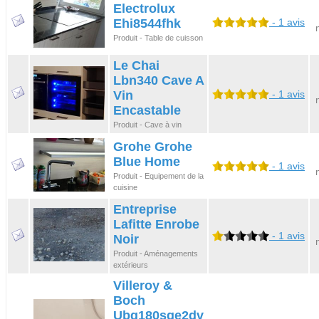
Electrolux
Ehi8544fhk
- 1 avis
Produit - Table de cuisson
Le Chai
Lbn340 Cave A
Vin
- 1 avis
Encastable
Produit - Cave à vin
Grohe Grohe
Blue Home
- 1 avis
Produit - Equipement de la
cuisine
Entreprise
Lafitte Enrobe
- 1 avis
Noir
Produit - Aménagements
extérieurs
Villeroy &
Boch
Ubq180sqe2dv