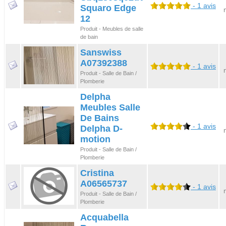
- 1 avis
Squaro Edge
12
Produit - Meubles de salle
de bain
Sanswiss
A07392388
- 1 avis
Produit - Salle de Bain /
Plomberie
Delpha
Meubles Salle
De Bains
- 1 avis
Delpha D-
motion
Produit - Salle de Bain /
Plomberie
Cristina
A06565737
- 1 avis
Produit - Salle de Bain /
Plomberie
Acquabella