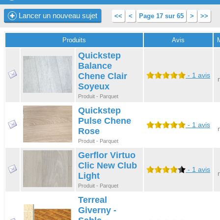
Lancer un nouveau sujet
<<
<
Page 17 sur 65
>
>>
Produits
Avis
Quickstep
Balance
Chene Clair
- 1 avis
Soyeux
Produit - Parquet
Quickstep
Pulse Chene
- 1 avis
Rose
Produit - Parquet
Gerflor Virtuo
Clic New Club
- 1 avis
Light
Produit - Parquet
Terreal
Giverny -