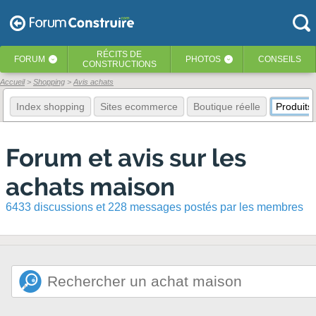
RÉCITS
DE
FORUM
PHOTOS
CONSEILS
‹
‹
CONSTRUCTIONS
Accueil
Shopping
Avis achats
Index shopping
Sites ecommerce
Boutique réelle
Produits
Forum et avis sur les
achats maison
6433 discussions et 228 messages postés par les membres