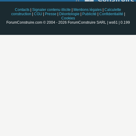
Contacts
|
Signaler contenu illicite
|
Mentions légales
|
Calculette
construction
|
CGU
|
Presse
|
Déontologie
|
Publicité
|
Confidentialité
|
Cookies
ForumConstruire.com © 2004 - 2026 ForumConstruire SARL | ws61 | 0.199