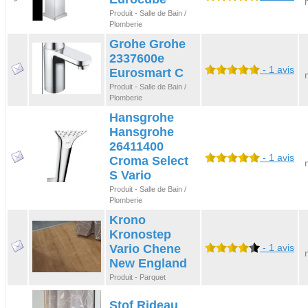
Produit - Salle de Bain /
Plomberie
Grohe Grohe
2337600e
- 1 avis
Eurosmart C
Produit - Salle de Bain /
Plomberie
Hansgrohe
Hansgrohe
26411400
- 1 avis
Croma Select
S Vario
Produit - Salle de Bain /
Plomberie
Krono
Kronostep
Vario Chene
- 1 avis
New England
Produit - Parquet
Stof Rideau