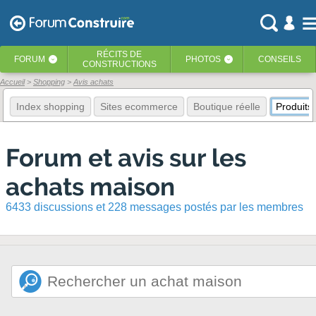
RÉCITS
DE
FORUM
PHOTOS
CONSEILS
‹
‹
CONSTRUCTIONS
Accueil
Shopping
Avis achats
Index shopping
Sites ecommerce
Boutique réelle
Produits
Forum et avis sur les
achats maison
6433 discussions et 228 messages postés par les membres