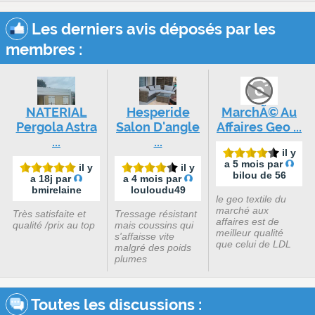
Les derniers avis déposés par les
membres :
NATERIAL
Hesperide
MarchÃ© Au
Pergola Astra
Salon D'angle
Affaires Geo ...
...
...
il y
a 5 mois par
il y
il y
bilou de 56
a 18j par
a 4 mois par
bmirelaine
louloudu49
le geo textile du
marché aux
Très satisfaite et
Tressage résistant
affaires est de
qualité /prix au top
mais coussins qui
meilleur qualité
s'affaisse vite
que celui de LDL
malgré des poids
plumes
Toutes les discussions :