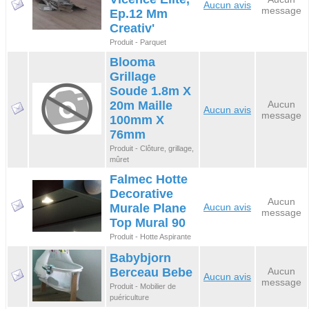
Aucun avis
message
Ep.12 Mm
Creativ'
Produit - Parquet
Blooma
Grillage
Soude 1.8m X
20m Maille
Aucun
Aucun avis
message
100mm X
76mm
Produit - Clôture, grillage,
mûret
Falmec Hotte
Decorative
Aucun
Murale Plane
Aucun avis
message
Top Mural 90
Produit - Hotte Aspirante
Babybjorn
Berceau Bebe
Aucun
Aucun avis
message
Produit - Mobilier de
puériculture