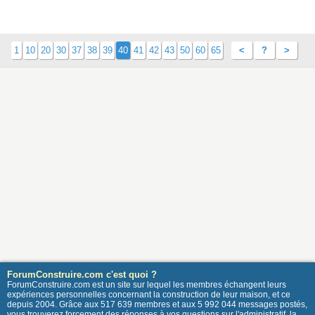
1
10
20
30
37
38
39
40
41
42
43
50
60
65
<
?
>
ForumConstruire.com c'est quoi ?
ForumConstruire.com est un site sur lequel les membres échangent leurs
expériences personnelles concernant la construction de leur maison, et ce
depuis 2004. Grâce aux 517 639 membres et aux 5 992 044 messages postés,
vous trouverez forcement des réponses à vos questions sur l'administratif, la