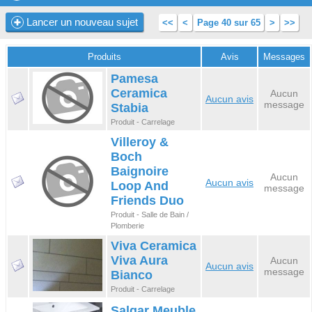
Lancer un nouveau sujet
<<
<
Page 40 sur 65
>
>>
Produits
Avis
Messages
Pamesa
Ceramica
Aucun
Aucun avis
message
Stabia
Produit - Carrelage
Villeroy &
Boch
Baignoire
Aucun
Aucun avis
Loop And
message
Friends Duo
Produit - Salle de Bain /
Plomberie
Viva Ceramica
Viva Aura
Aucun
Aucun avis
message
Bianco
Produit - Carrelage
Salgar Meuble