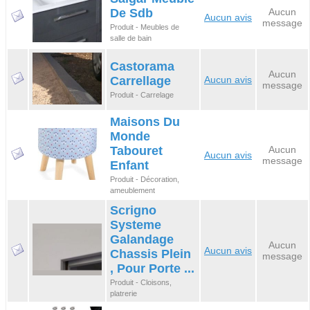
De Sdb
Aucun
Aucun avis
message
Produit - Meubles de
salle de bain
Castorama
Aucun
Carrellage
Aucun avis
message
Produit - Carrelage
Maisons Du
Monde
Tabouret
Aucun
Aucun avis
message
Enfant
Produit - Décoration,
ameublement
Scrigno
Systeme
Galandage
Aucun
Aucun avis
Chassis Plein
message
, Pour Porte ...
Produit - Cloisons,
platrerie