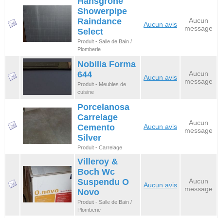
Hansgrohe
Showerpipe
Raindance
Aucun
Aucun avis
message
Select
Produit - Salle de Bain /
Plomberie
Nobilia Forma
644
Aucun
Aucun avis
message
Produit - Meubles de
cuisine
Porcelanosa
Carrelage
Aucun
Cemento
Aucun avis
message
Silver
Produit - Carrelage
Villeroy &
Boch Wc
Suspendu O
Aucun
Aucun avis
message
Novo
Produit - Salle de Bain /
Plomberie