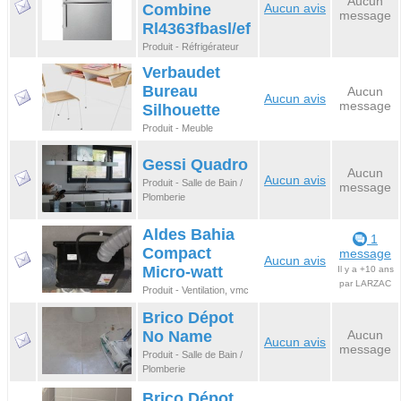
Aucun
Combine
Aucun avis
message
Rl4363fbasl/ef
Produit - Réfrigérateur
Verbaudet
Bureau
Aucun
Aucun avis
message
Silhouette
Produit - Meuble
Gessi Quadro
Aucun
Aucun avis
Produit - Salle de Bain /
message
Plomberie
Aldes Bahia
1
Compact
message
Aucun avis
Micro-watt
Il y a +10 ans
par LARZAC
Produit - Ventilation, vmc
Brico Dépot
No Name
Aucun
Aucun avis
message
Produit - Salle de Bain /
Plomberie
Brico Dépot