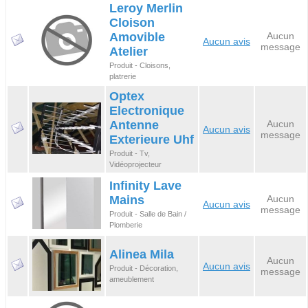
Leroy Merlin
Cloison
Amovible
Aucun
Aucun avis
message
Atelier
Produit - Cloisons,
platrerie
Optex
Electronique
Antenne
Aucun
Aucun avis
message
Exterieure Uhf
Produit - Tv,
Vidéoprojecteur
Infinity Lave
Mains
Aucun
Aucun avis
message
Produit - Salle de Bain /
Plomberie
Alinea Mila
Aucun
Aucun avis
Produit - Décoration,
message
ameublement