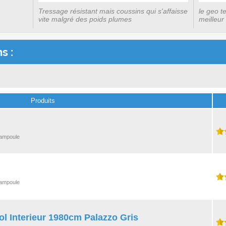
Tressage résistant mais coussins qui s'affaisse
le geo t
vite malgré des poids plumes
meilleur
s :
Produits
/ ampoule
/ ampoule
l Interieur 1980cm Palazzo Gris