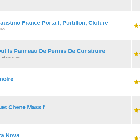
ustino France Portail, Portillon, Cloture
llon
Outils Panneau De Permis De Construire
n et matériaux
moire
uet Chene Massif
ra Nova