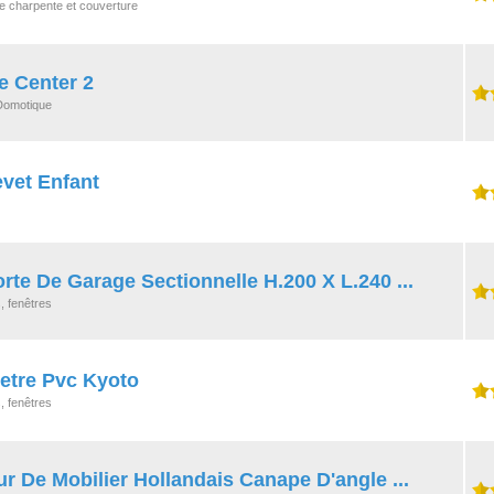
de charpente et couverture
e Center 2
 Domotique
evet Enfant
te De Garage Sectionnelle H.200 X L.240 ...
, fenêtres
netre Pvc Kyoto
, fenêtres
r De Mobilier Hollandais Canape D'angle ...