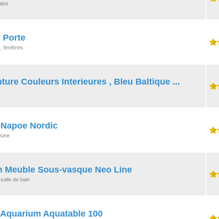
aise
 Porte
, fenêtres
ure Couleurs Interieures , Bleu Baltique ...
 Napoe Nordic
isine
in Meuble Sous-vasque Neo Line
salle de bain
 Aquarium Aquatable 100