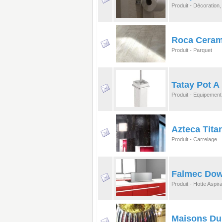
Produit - Décoration
Roca Cerami
Produit - Parquet
Tatay Pot A
Produit - Equipement
Azteca Tita
Produit - Carrelage
Falmec Dow
Produit - Hotte Aspir
Maisons Du