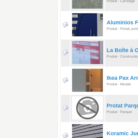
Produit - Carrelage
Aluminios Fa
Produit - Portail, porti
La Boîte à 
Produit - Constructio
Ikea Pax Ar
Produit - Meuble
Protat Parq
Produit - Parquet
Koramic Ju