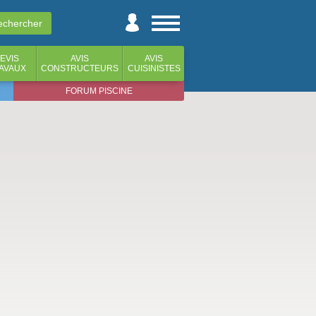
EVIS
AVIS
AVIS
AVAUX
CONSTRUCTEURS
CUISINISTES
FORUM PISCINE